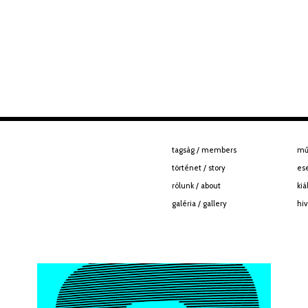
tagság / members
mű
történet / story
es
rólunk / about
kiá
galéria / gallery
hiv