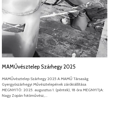
MAMŰvésztelep Szárhegy 2025
MAMŰvésztelep Szárhegy 2025 A MAMŰ Társaság
Gyergyószárhegyi Művésztelepének zárókiállítása
MEGNYITÓ: 2025. augusztus 1. (péntek), 18 óra MEGNYITJA:
Nagy Zopán fotóművész,…